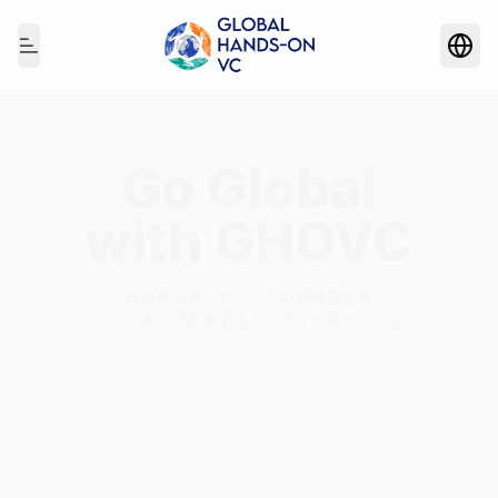
Togg
Toggle Menu
Go Global
with GHOVC
技術系スタートアップの海外進出を
ハンズオンで支援するベンチャーキャピタル