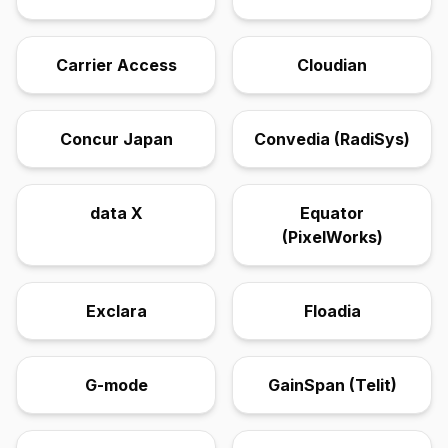
Carrier Access
Cloudian
Concur Japan
Convedia (RadiSys)
data X
Equator
(PixelWorks)
Exclara
Floadia
G-mode
GainSpan (Telit)