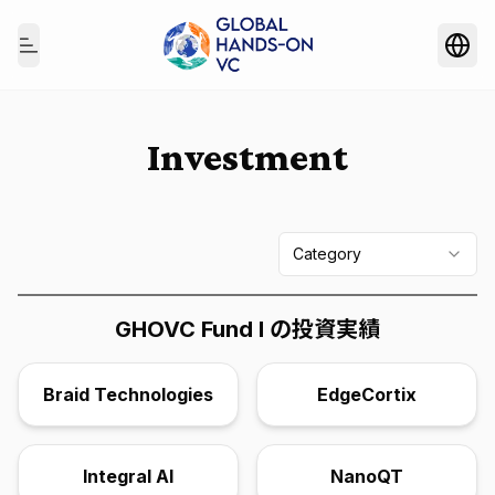
Togg
Toggle Menu
Investment
Category
GHOVC Fund I の投資実績
Braid Technologies
EdgeCortix
Integral AI
NanoQT