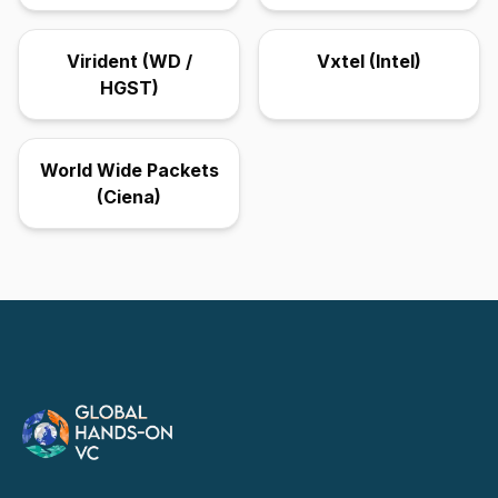
Virident (WD /
Vxtel (Intel)
HGST)
World Wide Packets
(Ciena)
Footer